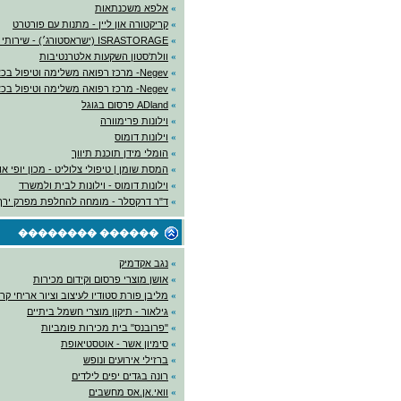
»
אלפא משכנתאות
»
קריקטורה און ליין - מתנות עם פורטרט
»
ISRASTORAGE (ישראסטורג׳) - שירותי אחסנה
»
וולת'סטון השקעות אלטרנטיבות
»
Negev- מרכז רפואה משלימה וטיפול בכאב
»
Negev- מרכז רפואה משלימה וטיפול בכאב
»
ADland פרסום בגוגל
»
וילונות פרימוורה
»
וילונות דומוס
»
הומלי מידן תוכנת תיווך
»
המסת שומן | טיפולי צלוליט - מכון יופי א
»
וילונות דומוס - וילונות לבית ולמשרד
»
ד"ר דרקסלר - מומחה להחלפת מפרק ירך
������ ��������
»
נגב אקדמיק
»
אושן מוצרי פרסום וקידום מכירות
»
מליבן פורת סטודיו לעיצוב וציור אריחי קר
»
גילאור - תיקון מוצרי חשמל ביתיים
»
"פרובנס" בית מכירות פומביות
»
סימיון אשר - אוטסטיאופת
»
ברזילי אירועים ונופש
»
רונה בגדים יפים לילדים
»
וואי.אן.אס מחשבים