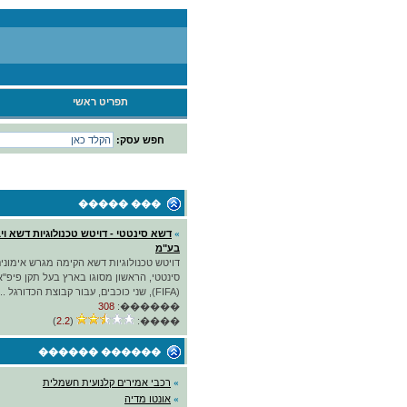
תפריט ראשי
חפש עסק:
��� �����
»
דשא סינטטי - דויטש טכנולוגיות דשא וי
בע"מ
דויטש טכנולוגיות דשא הקימה מגרש אימוני
סינטטי, הראשון מסוגו בארץ בעל תקן פיפ"א 
(FIFA), שני כוכבים, עבור קבוצת הכדורגל ...
308
������:
)
2.2
(
����:
������ ������
»
רכבי אמירים קלנועית חשמלית
»
אונטו מדיה