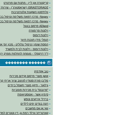
»
קריקטורה און ליין - מתנות עם פורטרט
»
ISRASTORAGE (ישראסטורג׳) - שירותי אחסנה
»
וולת'סטון השקעות אלטרנטיבות
»
Negev- מרכז רפואה משלימה וטיפול בכאב
»
Negev- מרכז רפואה משלימה וטיפול בכאב
»
ADland פרסום בגוגל
»
וילונות פרימוורה
»
וילונות דומוס
»
הומלי מידן תוכנת תיווך
»
המסת שומן | טיפולי צלוליט - מכון יופי א
»
וילונות דומוס - וילונות לבית ולמשרד
»
ד"ר דרקסלר - מומחה להחלפת מפרק ירך
������ ��������
»
נגב אקדמיק
»
אושן מוצרי פרסום וקידום מכירות
»
מליבן פורת סטודיו לעיצוב וציור אריחי קר
»
גילאור - תיקון מוצרי חשמל ביתיים
»
"פרובנס" בית מכירות פומביות
»
סימיון אשר - אוטסטיאופת
»
ברזילי אירועים ונופש
»
רונה בגדים יפים לילדים
»
וואי.אן.אס מחשבים
»
קארטרידג' וורלד רמת-גן, דיו וטונרים למ