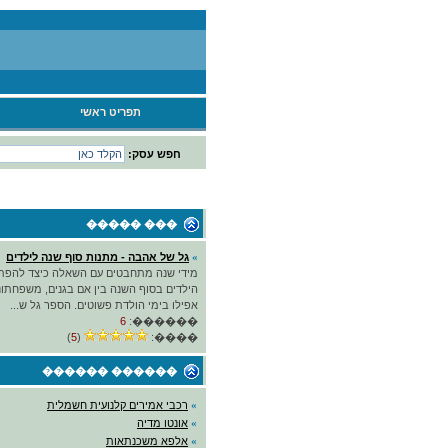
תפריט ראשי
חפש עסק:
��� �����
»
גל של אהבה - מתנות סוף שנה לילדים
מידי שנה מתחבטים עם השאלה כיצד להפת
הילדים בסוף השנה בין אם בגנים, משפחתוני
אפילו בימי הולדת פשוטים. הספר גל ש...
6
������:
)
5
(
����:
������ ������
»
רכבי אמירים קלנועית חשמלית
»
אונטו מדיה
»
אלפא משכנתאות