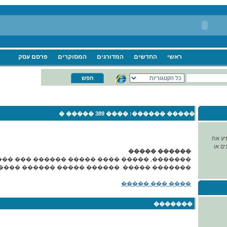
ראשי
החדשים
המדורגים
המסוקרים
פרסם עסק
���� 389 ����� �
����� ������:
יע את
ם או
������ �����
�����, ����� ���� ����� ������ ��� �����
� �����. ������ ����� ������ ����� ����.
���� ��� �����
�������