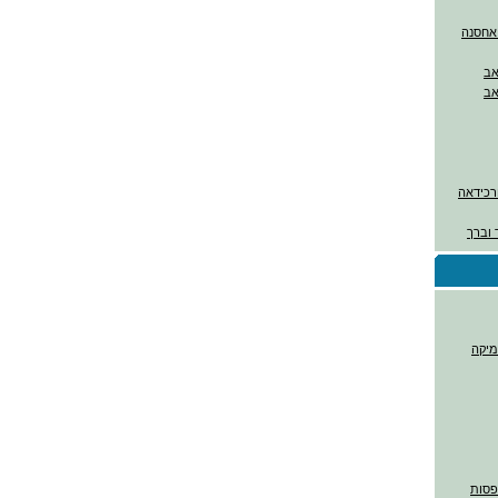
ורכידאה
 וברך
מיקה
דפסות